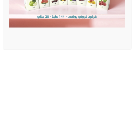
منتجات أصلية
شحن سريع
تواصل معنا
الوتساب:
+966505808160
البريد:
wecare@foodyano.com