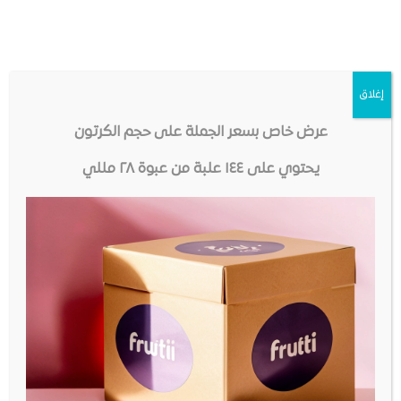
استشر الطبيب قبل استخدام أي نوع من المنكهات، خاصة
إذا كنت تعاني من أي ظروف صحية أو تتناول أدوية
معينة.
إغلاق
خصائص منكهات فوديانو
عرض خاص بسعر الجملة على حجم الكرتون
يحتوي على ١٤٤ علبة من عبوة ٢٨ مللي
وفي الختام، يمكن أن تكون المنكهات للماء طريقة رائعة
لتحسين طعم الماء وتشجيع على شرب المزيد منه. ولكن من
المهم اختيار الأنواع الصحية واستخدامها باعتدال.