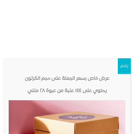
ما هي الاحتياطات التي يجب اتخاذها
عند استخدام نكهات فوديانو؟
ماذا لو لم أجد النكهة التي أبحث عنها؟
هل نكهات فوديانو خالية من الزيوت
النباتية أو الغلوتين أو غيرها من المواد؟
إغلاق
ما هو البروبيلين جليكول (E1520) ؟
عرض خاص بسعر الجملة على حجم الكرتون
هل تحتوي المنكهات الطبيعية في
يحتوي على ١٤٤ علبة من عبوة ٢٨ مللي
فوديانو على السكر؟
هل تقومون تصنيع نكهات خاصة؟