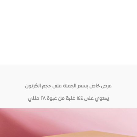
ًا إما “قابلة للذوبان في الماء” أو “متوافقة مع الدهون”. في حين أ
تخدام النكهات المتوافقة مع الدهون. من أجل نكهة الشوكولاتة نفسه
ع العلم أن جميع نكهات فوديانو مناسبة للشوكولاته أو متوافقة م
 النكهة؟
هة بسهولة عن طريق القطرة.
 من النكهة على المنتج أو ماهي الجرعات المناسبة
عرض خاص بسعر الجملة على حجم الكرتون
تتميز Foodyano Flavors بدرجة عالية من التركيز ، لذا لا يتطل
يحتوي على ١٤٤ علبة من عبوة ٢٨ مللي
ق. قد يكون لبعض النكهات حد أقصى سيتم الإشارة إليه على الملص