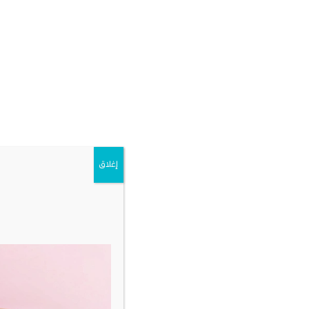
النكهات عموم
النتائج باس
على الزيت م
كيف تضيف
كيف تستعمل
المعلومات
من إضافة نك
الطلب
إغلاق
كم تستخدم
واضبط المذا