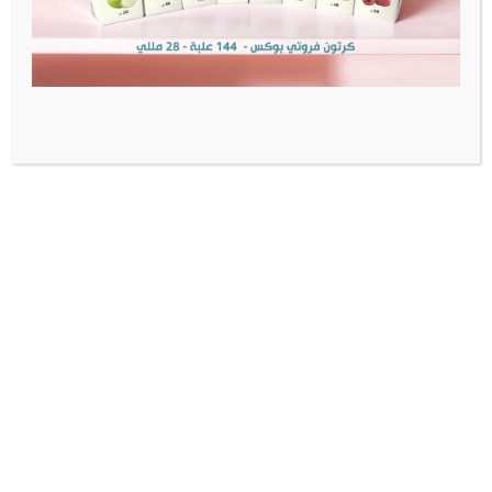
منتجات أصلية
شحن سريع
تواصل معنا
الوتساب:
+966505808160
البريد:
wecare@foodyano.com