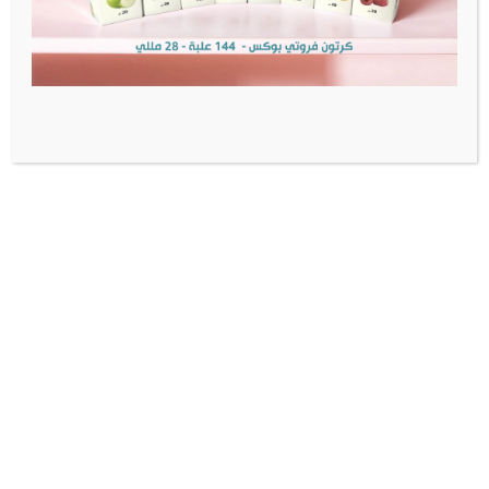
منتجات أصلية
شحن سريع
تواصل معنا
الوتساب:
+966505808160
البريد:
wecare@foodyano.com