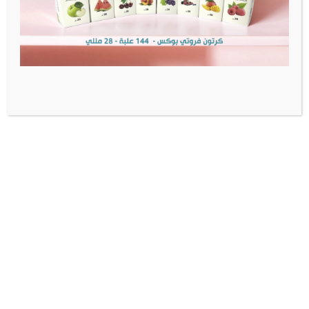
منتجات أصلية
شحن سريع
تواصل معنا
الوتساب:
+966505808160
البريد:
wecare@foodyano.com