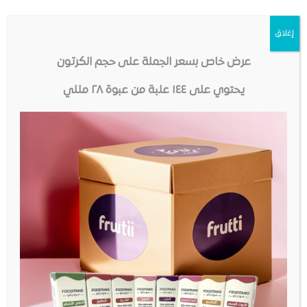
الآيسكريم بجميع أنواعه
إغلاق
المكونات
عرض خاص بسعر الجملة على حجم الكرتون
بروبلين جيلايكول ، نكهة طبيعية ومطابقة للطبيعية
يحتوي على ١٤٤ علبة من عبوة ٢٨ مللي
الأمان
جميع منتجات فوديانو تصنع في منشأة مرخصة ومسجلة
لدى إدارة الغذاء والدواء في البلد المنشأ – نضع صحتك
وسلامتك في المرتبة الأولى. نتبع المبادئ التوجيهية الصرامة
لعمليات GMP (ممارسات التصنيع الجيدة) و SOP (إجراءات
التشغيل القياسية).
مهمتنا
تقديم أكبر مجموعة متنوعة من النكهات الرائعة ، من أجود
المكونات بأعلى مستويات الجودة والنقاء وبأسعار في
متناول الجميع.