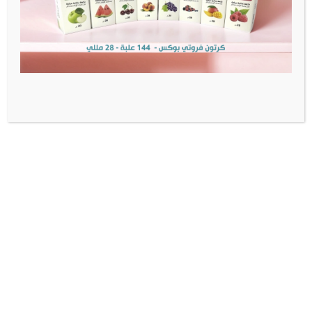
Diketone
Diacetyl: None
Acetoin: None
Acetyl Propionyl: None
معلومات إضافية
الوزن
0.07 كيلوجرام
مراجعات (0)