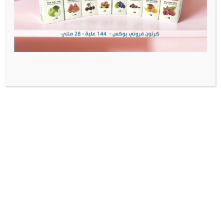
Diketone
Diacetyl: None
Acetoin: None
Acetyl Propionyl: None
معلومات إضافية
الوزن
0.07 كيلوجرام
مراجعات (0)