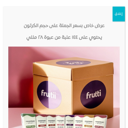
الآيسكريم بجميع أنواعه
إغلاق
المكونات
عرض خاص بسعر الجملة على حجم الكرتون
بروبلين جيلايكول ، نكهة طبيعية ومطابقة للطبيعية
يحتوي على ١٤٤ علبة من عبوة ٢٨ مللي
الأمان
جميع منتجات فوديانو تصنع في منشأة مرخصة ومسجلة
لدى إدارة الغذاء والدواء في البلد المنشأ – نضع صحتك
وسلامتك في المرتبة الأولى. نتبع المبادئ التوجيهية الصرامة
لعمليات GMP (ممارسات التصنيع الجيدة) و SOP (إجراءات
التشغيل القياسية).
مهمتنا
تقديم أكبر مجموعة متنوعة من النكهات الرائعة ، من أجود
المكونات بأعلى مستويات الجودة والنقاء وبأسعار في
متناول الجميع.