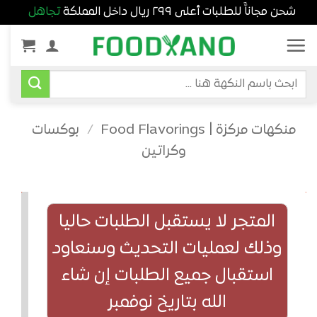
شحن مجاناًَ للطلبات أعلى ٢٩٩ ريال داخل المملكة
تجاهل
خطي
لمحتوى
البحث
عن:
منكهات مركزة | Food Flavorings
/
بوكسات
وكراتين
المتجر لا يستقبل الطلبات حاليا
وذلك لعمليات التحديث وسنعاود
استقبال جميع الطلبات إن شاء
الله بتاريخ نوفمبر