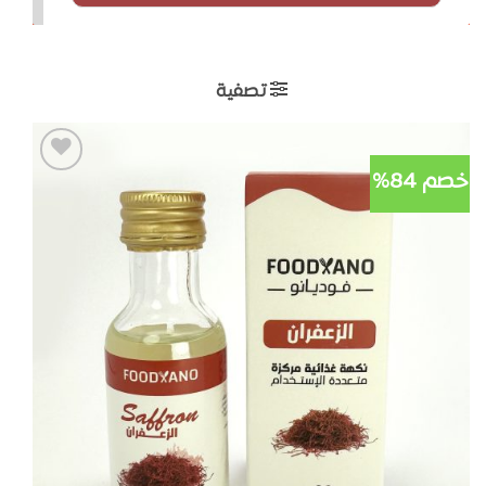
تصفية
خصم 84%
أضف
لمفضلتي