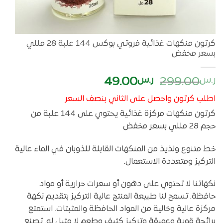
كرتون منكهات غذائية فروتي بوكس 144 علبة 28 مللي
بسعر مخفض
السعر
السعر
ر.س
299.00
ر.س
49.00
الأصلي
الحالي
اطلب كرتون واحصل على الثاني بنصف السعر
هو:
هو:
كرتون منكهات مركزة غذائية يحتوي على 144 علبة من
ر.س299.00.
ر.س49.00.
حجم 28 مللي بسعر مخفض
خط متنوع ولذيذ من المنكهات القابلة للذوبان في الماء عالية
التركيز ومتعددة الاستعمال.
نكهاتنا لا تحتوي على دهون أو سعرات حرارية أو مواد
حافظة. تسمح لنا طبيعة المنتج عالية التركيز بتقديم نكهة
مركزة عالية وخالية من المواد الحافظة والمثبتات. استمتع
برائحة قوية وعميقة وتركيز كثيف وطعم لا مثيل له. تصنع