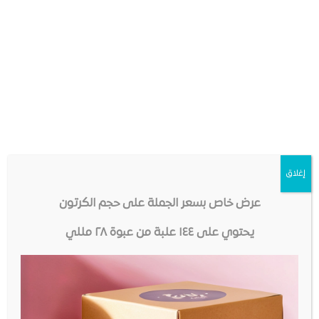
الأمان
جميع منتجات فوديانو تصنع في منشأة مرخصة ومسجلة
لدى إدارة الغذاء والدواء في البلد المنشأ – نضع صحتك
وسلامتك في المرتبة الأولى. نتبع المبادئ التوجيهية الصرامة
لعمليات GMP (ممارسات التصنيع الجيدة) و SOP (إجراءات
التشغيل القياسية).
مهمتنا
إغلاق
تقديم أكبر مجموعة متنوعة من النكهات الرائعة ، من أجود
المكونات بأعلى مستويات الجودة والنقاء وبأسعار في
عرض خاص بسعر الجملة على حجم الكرتون
متناول الجميع.
يحتوي على ١٤٤ علبة من عبوة ٢٨ مللي
Diketone
Diacetyl: None
Acetoin: None