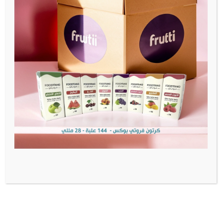
Acetyl Propionyl: None
معلومات إضافية
الوزن
1 كيلوجرام
العلامة-التجارية
FOODYANO
مراجعات (0)
المراجعات
لا توجد مراجعات بعد.