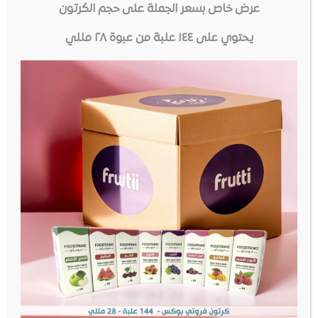
عرض خاص بسعر الجملة على حجم الكرتون
وسلامتك في المرتبة الأولى. نتبع المبادئ التوجيهية الصرامة
لعمليات GMP (ممارسات التصنيع الجيدة) و SOP (إجراءات
يحتوي على ١٤٤ علبة من عبوة ٢٨ مللي
التشغيل القياسية).
مهمتنا
تقديم أكبر مجموعة متنوعة من النكهات الرائعة ، من أجود
المكونات بأعلى مستويات الجودة والنقاء وبأسعار في
متناول الجميع.
Diketone
Diacetyl: None
Acetoin: None
Acetyl Propionyl: None