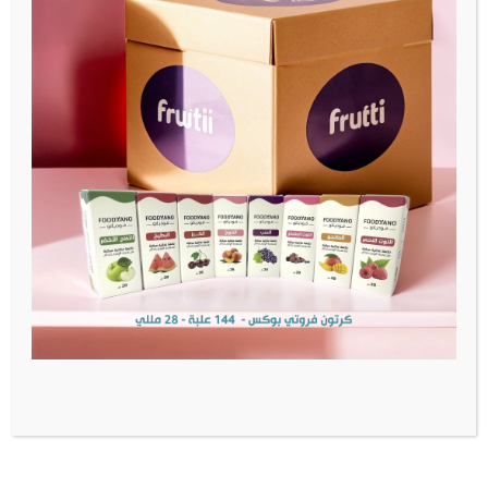
Acetoin: None
Acetyl Propionyl: None
معلومات إضافية
الوزن
1 كيلوجرام
العلامة-التجارية
FOODYANO
مراجعات (0)
المراجعات