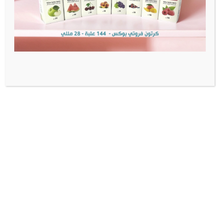
Diketone
Diacetyl: None
Acetoin: None
Acetyl Propionyl: None
معلومات إضافية
الوزن
0.07 كيلوجرام
مراجعات (0)