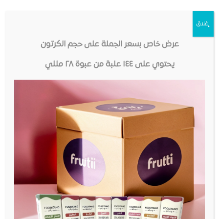
الآيسكريم بجميع أنواعه
إغلاق
المكونات
عرض خاص بسعر الجملة على حجم الكرتون
بروبلين جيلايكول ، نكهة طبيعية ومطابقة للطبيعية
يحتوي على ١٤٤ علبة من عبوة ٢٨ مللي
الأمان
جميع منتجات فوديانو تصنع في منشأة مرخصة ومسجلة
لدى إدارة الغذاء والدواء في البلد المنشأ – نضع صحتك
وسلامتك في المرتبة الأولى. نتبع المبادئ التوجيهية الصرامة
لعمليات GMP (ممارسات التصنيع الجيدة) و SOP (إجراءات
التشغيل القياسية).
مهمتنا
تقديم أكبر مجموعة متنوعة من النكهات الرائعة ، من أجود
المكونات بأعلى مستويات الجودة والنقاء وبأسعار في
متناول الجميع.