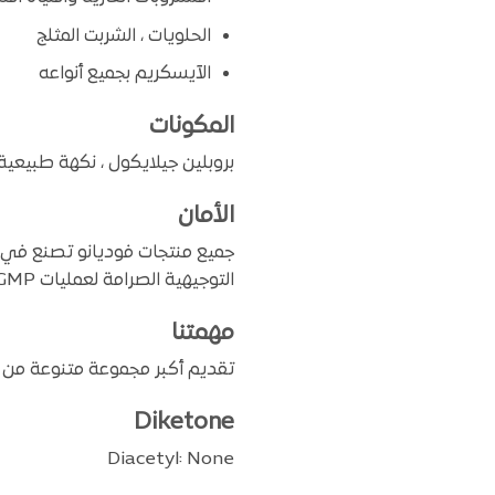
الحلويات ، الشربت المثلج
الآيسكريم بجميع أنواعه
المكونات
بروبلين جيلايكول ، نكهة طبيعي
الأمان
جميع منتجات فوديانو تصنع في م
التوجيهية الصرامة لعمليات GMP (ممارسات التصنيع الجيدة) و SOP (إجراءات التشغيل القياسية).
مهمتنا
تقديم أكبر مجموعة متنوعة من ال
Diketone
Diacetyl: None