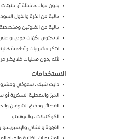
بدون مواد حافظة أو مثبتات أ
خالية من الذرة والفول السودا
خالية من الغلوتين ومخصصة ل
لا تحتوي نكهات فوديانو على 
ابتكر مشروبات وأطعمة خالية
لأنه بدون محليات فلا يضر م
الاستخدامات
دايت شيك ، سموذي ومشروبات
الخبز والتغطية السكرية أو سك
الفطائر ودقيق الشوفان والح
الكوكتيلات ، والموهيتو
القهوة والشاي والإسبريسو وا
المشروبات الغازية والمياه الم