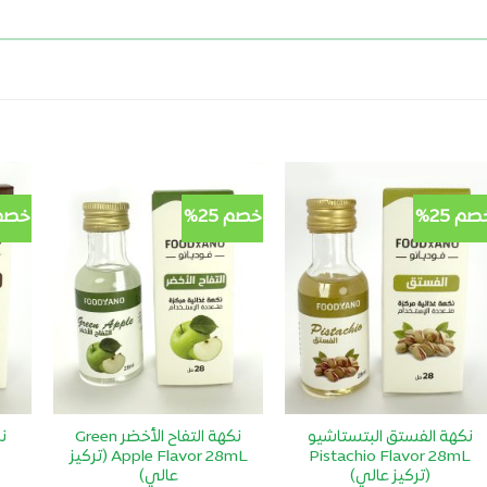
صم 25%
خصم 25%
خصم 5
أضف
أضف
لمفضلتي
لمفضلتي
نكهة الفستق البتستاشيو
نكهة التفاح الأخضر Green
Pistachio Flavor 28mL
Apple Flavor 28mL (تركيز
(تركيز عالي)
عالي)