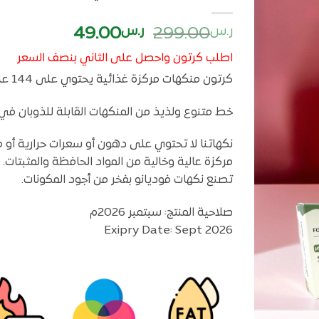
أضف
السعر
السعر
ر.س
299.00
ر.س
49.00
لمفضلتي
الأصلي
الحالي
اطلب كرتون واحصل على الثاني بنصف السعر
هو:
هو:
كرتون منكهات مركزة غذائية يحتوي على 144 علبة من حجم 28 مللي بسعر مخفض
ر.س299.00.
ر.س49.00.
خط متنوع ولذيذ من المنكهات القابلة للذوبان في ا
نكهاتنا لا تحتوي على دهون أو سعرات حرارية أو مو
مركزة عالية وخالية من المواد الحافظة والمثبتات.
تصنع نكهات فوديانو بفخر من أجود المكونات.
صلاحية المنتج: سبتمبر 2026م
Exipry Date: Sept 2026