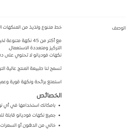
خط متنوع ولذيذ من المنكهات القا
الوصف
مع أكثر من 45 نكهة
التركيز ومتعددة الاستعمال.
نكهات فوديانو لا تحتوي على ده
تسمح لنا طبيعة المنتج عالية الت
استمتع برائحة ونكهة قوية وعميق
الخصائص
بامكانك استخدامها في أي نوع
جميع نكهات فوديانو قابلة للذو
خالي من الدهون أو السعرات ال