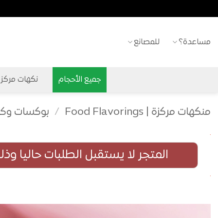
خطي
لمحتوى
مساعدة؟
للمصانع
جميع الأحجام
نكهات مركزة ح
منكهات مركزة | Food Flavorings
/
بوكسات وكر
المتجر لا يستقبل الطلبات حاليا وذ