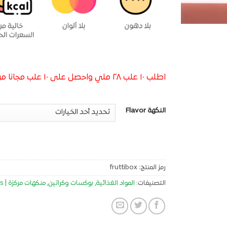
اطلب ١٠ علب ٢٨ ملي واحصل على ١٠ علب مجانا من اختيارك
النكهة Flavor
رمز المنتج:
fruttibox
التصنيفات:
المواد الغذائية
,
بوكسات وكراتين
,
منكهات مركزة | Food Flavorings