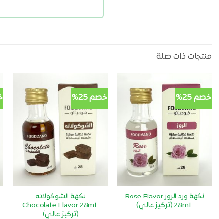
منتجات ذات صلة
خصم 25%
خصم 25%
خ
أضف
أضف
لمفضلتي
لمفضلتي
نكهة ورد الروز Rose Flavor
نكهة الشوكولاته
28mL (تركيز عالي)
Chocolate Flavor 28mL
(تركيز عالي)