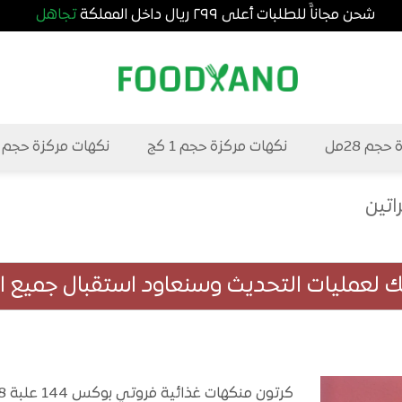
شحن مجاناًَ للطلبات أعلى ٢٩٩ ريال داخل المملكة
تجاهل
جم 28مل
نكهات مركزة حجم 1 كج
نكهات مركزة حجم 5 كج
اتين
لك لعمليات التحديث وسنعاود استقبال جميع الط
كرتون منكهات غذائية فروتي بوكس 144 علبة 28 مللي بسعر مخفض