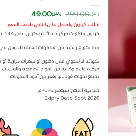
أضف
السعر
السعر
ر.س
299.00
ر.س
49.00
لمفضلتي
الأصلي
الحالي
اطلب كرتون واحصل على الثاني بنصف السعر
هو:
هو:
كرتون منكهات مركزة غذائية يحتوي على 144 علبة من حجم 28 مللي بسعر مخفض
ر.س299.00.
ر.س49.00.
خط متنوع ولذيذ من المنكهات القابلة للذوبان في ا
نكهاتنا لا تحتوي على دهون أو سعرات حرارية أو مو
مركزة عالية وخالية من المواد الحافظة والمثبتات.
تصنع نكهات فوديانو بفخر من أجود المكونات.
صلاحية المنتج: سبتمبر 2026م
Exipry Date: Sept 2026