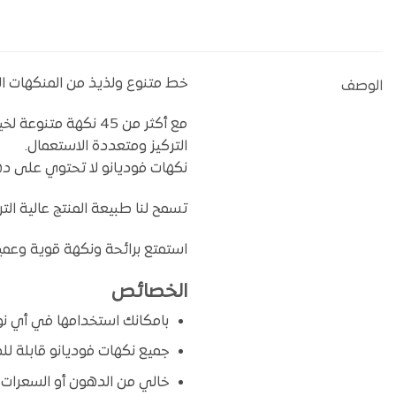
خط متنوع ولذيذ من المنكهات القا
الوصف
مع أكثر من 45 نكهة
التركيز ومتعددة الاستعمال.
نكهات فوديانو لا تحتوي على ده
تسمح لنا طبيعة المنتج عالية الت
استمتع برائحة ونكهة قوية وعميق
الخصائص
بامكانك استخدامها في أي نوع
جميع نكهات فوديانو قابلة للذو
خالي من الدهون أو السعرات ال