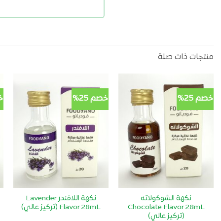
منتجات ذات صلة
خصم 25%
خصم 25%
خ
أضف
أضف
لمفضلتي
لمفضلتي
نكهة الشوكولاته
نكهة اللافندر Lavender
Chocolate Flavor 28mL
Flavor 28mL (تركيز عالي)
(تركيز عالي)