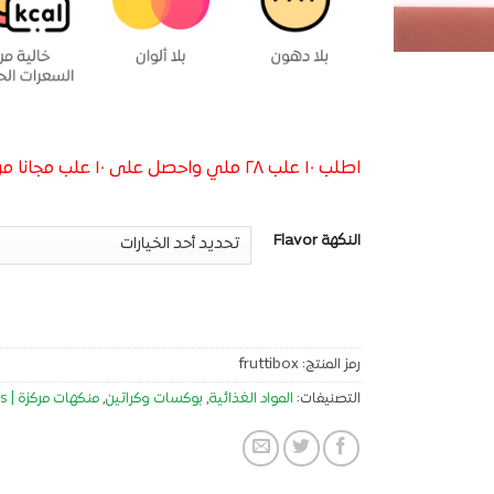
اطلب ١٠ علب ٢٨ ملي واحصل على ١٠ علب مجانا من اختيارك
النكهة Flavor
رمز المنتج:
fruttibox
التصنيفات:
المواد الغذائية
,
بوكسات وكراتين
,
منكهات مركزة | Food Flavorings