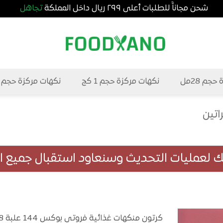
شحن مجاناًَ للطلبات أعلى ٢٩٩ ريال داخل المملكة
تجاهل
جم 28مل
نكهات مركزة حجم 1 كج
نكهات مركزة حجم 5 كج
اتين
لك لعمليات التحديث وسنعاود استقبال جميع الط
كرتون منكهات غذائية فروتي بوكس 144 علبة 28 مللي بسعر مخفض