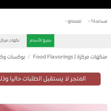
خطي
لمحتوى
مساعدة؟
للمصانع
جميع الأحجام
نكهات مركزة ح
منكهات مركزة | Food Flavorings
/
بوكسات وكر
المتجر لا يستقبل الطلبات حاليا وذ