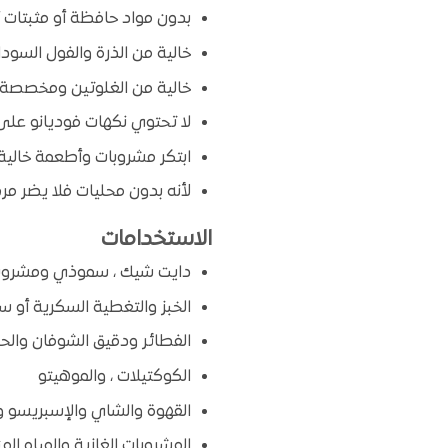
بدون مواد حافظة أو مثبتات أ
خالية من الذرة والفول السودا
خالية من الغلوتين ومخصصة ل
لا تحتوي نكهات فوديانو على 
ابتكر مشروبات وأطعمة خالية
لأنه بدون محليات فلا يضر م
الاستخدامات
دايت شيك ، سموذي ومشروبات
الخبز والتغطية السكرية أو سك
الفطائر ودقيق الشوفان والح
الكوكتيلات ، والموهيتو
القهوة والشاي والإسبريسو وا
المشروبات الغازية والمياه الم