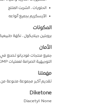
الحلويات ، الشربت المثلج
الآيسكريم بجميع أنواعه
المكونات
بروبلين جيلايكول ، نكهة طبيعي
الأمان
جميع منتجات فوديانو تصنع في م
التوجيهية الصرامة لعمليات GMP (ممارسات التصنيع الجيدة) و SOP (إجراءات التشغيل القياسية).
مهمتنا
تقديم أكبر مجموعة متنوعة من ال
Diketone
Diacetyl: None