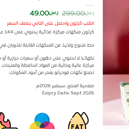
أضف
السعر
السعر
ر.س
299.00
ر.س
49.00
لمفضلتي
الأصلي
الحالي
اطلب كرتون واحصل على الثاني بنصف السعر
هو:
هو:
كرتون منكهات مركزة غذائية يحتوي على 144 علبة من حجم 28 مللي بسعر مخفض
ر.س299.00.
ر.س49.00.
خط متنوع ولذيذ من المنكهات القابلة للذوبان في ا
نكهاتنا لا تحتوي على دهون أو سعرات حرارية أو مو
مركزة عالية وخالية من المواد الحافظة والمثبتات.
تصنع نكهات فوديانو بفخر من أجود المكونات.
صلاحية المنتج: سبتمبر 2026م
Exipry Date: Sept 2026