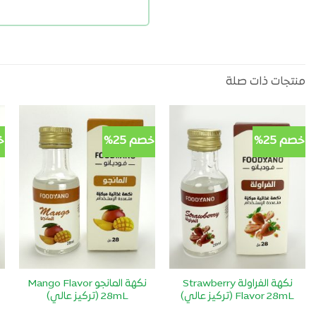
منتجات ذات صلة
خصم 25%
خصم 25%
خ
أضف
أضف
لمفضلتي
لمفضلتي
نكهة الفراولة Strawberry
نكهة المانجو Mango Flavor
Flavor 28mL (تركيز عالي)
28mL (تركيز عالي)