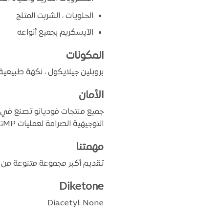
الحلويات ، الشربت المثلج
الآيسكريم بجميع أنواعه
المكونات
بروبلين جيلايكول ، نكهة طبيعي
الأمان
جميع منتجات فوديانو تصنع في م
التوجيهية الصرامة لعمليات GMP (ممارسات التصنيع الجيدة) و SOP (إجراءات التشغيل القياسية).
مهمتنا
تقديم أكبر مجموعة متنوعة من ال
Diketone
Diacetyl: None