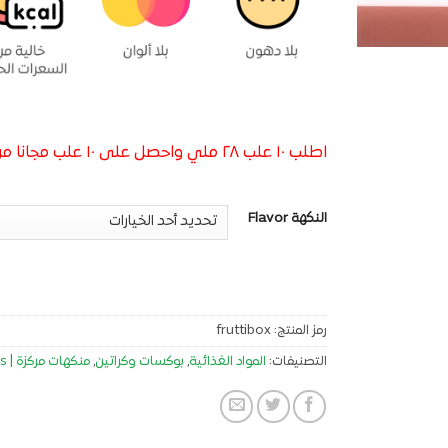
اطلب ١٠ علب ٢٨ ملي واحصل على ١٠ علب مجانا من اختيارك
النكهة Flavor
رمز المنتج:
fruttibox
التصنيفات:
المواد الغذائية
,
بوكسات وكراتين
,
منكهات مركزة | Food Flavorings