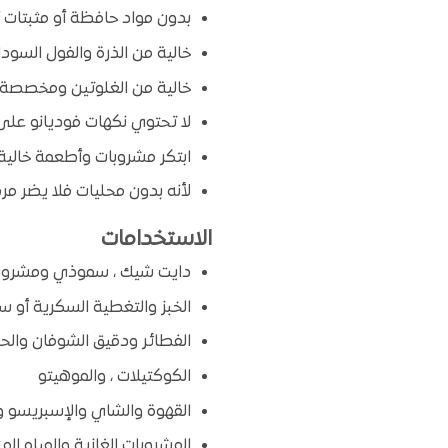
بدون مواد حافظة أو مثبتات أ
خالية من الذرة والفول السودا
خالية من الغلوتين ومخصصة ل
لا تحتوي نكهات فوديانو على 
ابتكر مشروبات وأطعمة خالية
لأنه بدون محليات فلا يضر م
الاستخدامات
دايت شيك ، سموذي ومشروبات
الخبز والتغطية السكرية أو سك
الفطائر ودقيق الشوفان والح
الكوكتيلات ، والموهيتو
القهوة والشاي والإسبريسو وا
المشروبات الغازية والمياه الم