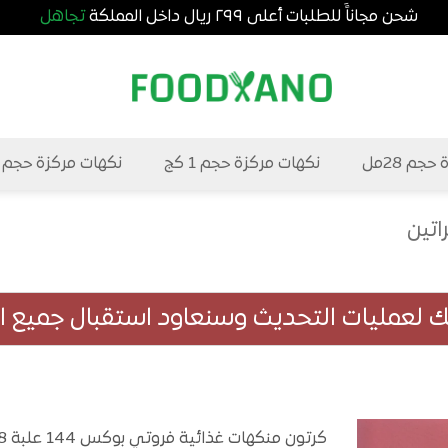
شحن مجاناًَ للطلبات أعلى ٢٩٩ ريال داخل المملكة
تجاهل
جم 28مل
نكهات مركزة حجم 1 كج
نكهات مركزة حجم 5 كج
اتين
لك لعمليات التحديث وسنعاود استقبال جميع الط
كرتون منكهات غذائية فروتي بوكس 144 علبة 28 مللي بسعر مخفض