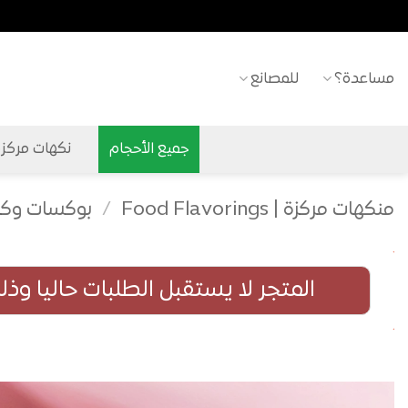
خطي
لمحتوى
مساعدة؟
للمصانع
جميع الأحجام
نكهات مركزة ح
منكهات مركزة | Food Flavorings
/
بوكسات وكر
المتجر لا يستقبل الطلبات حاليا وذ