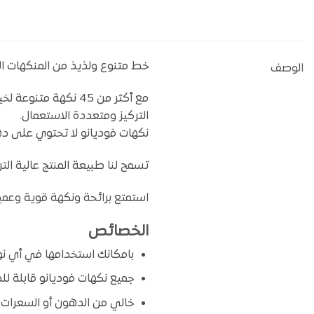
خط متنوع ولذيذ من المنكهات القا
الوصف
مع أكثر من 45 نكهة
التركيز ومتعددة الاستعمال.
نكهات فوديانو لا تحتوي على ده
تسمح لنا طبيعة المنتج عالية الت
استمتع برائحة ونكهة قوية وعميق
الخصائص
بامكانك استخدامها في أي نوع
جميع نكهات فوديانو قابلة للذو
خالي من الدهون أو السعرات ال